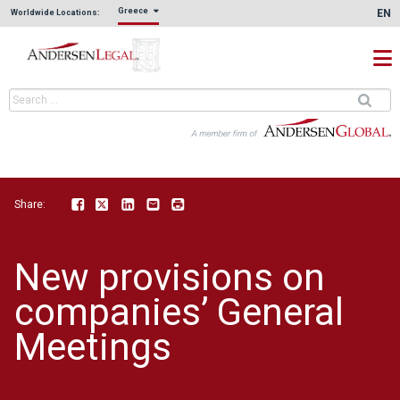
Greece
EN
Worldwide Locations:
Share:
Facebook
Twitter
LinkedIn
Email
Print
New provisions on
companies’ General
Meetings