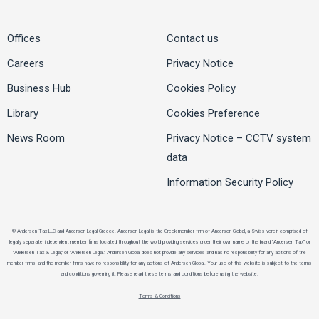
Offices
Contact us
Careers
Privacy Notice
Business Hub
Cookies Policy
Library
Cookies Preference
News Room
Privacy Notice – CCTV system
data
Information Security Policy
© Andersen Tax LLC and Andersen Legal Greece. Andersen Legal is the Greek member firm of Andersen Global, a Swiss verein comprised of
legally separate, independent member firms located throughout the world providing services under their own name or the brand "Andersen Tax" or
"Andersen Tax & Legal," or "Andersen Legal." Andersen Global does not provide any services and has no responsibility for any actions of the
member firms, and the member firms have no responsibility for any actions of Andersen Global. Your use of this website is subject to the terms
and conditions governing it. Please read these terms and conditions before using the website.
Terms & Conditions