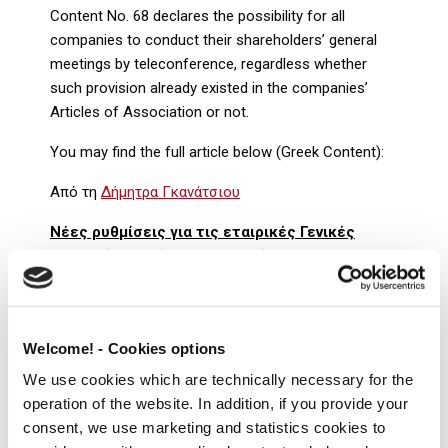
Content No. 68 declares the possibility for all
companies to conduct their shareholders’ general
meetings by teleconference, regardless whether
such provision already existed in the companies’
Articles of Association or not.
You may find the full article below (Greek Content):
Από τη
Δήμητρα Γκανάτσιου
Νέες ρυθμίσεις για τις εταιρικές Γενικές
Συνελεύσεις λόγω κορονοϊού
Νέες ρυθμίσεις για τις Γενικές Συνελεύσεις των
επιχειρήσεων, για όσο διάστημα διαρκούν τα
έκτακτα μέτρα προστασίας για την αντιμετώπιση
Welcome! - Cookies options
της πανδημίας του κορονοϊού, υιοθετήθηκαν με την
We use cookies which are technically necessary for the
παρ. 2 του άρθρου 33 της από 20-03-2020 Πράξης
operation of the website. In addition, if you provide your
Νομοθετικού Περιεχομένου (ΠΝΠ) και
consent, we use marketing and statistics cookies to
συγκεκριμένα,
η δυνατότητα σε όλες τις