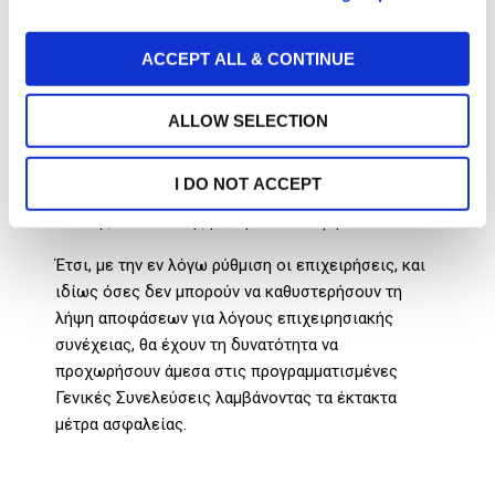
ακόμη στα Καταστατικά τους τη δυνατότητα
i
σύγκλισης Γενικής Συνέλευσης με τηλεδιάσκεψη.
o
ACCEPT ALL & CONTINUE
Επίσης, το ως άνω άρθρο 33 της ΠΝΠ δεν
n
αναφέρεται μόνο στις ανώνυμες εταιρείες , αλλά
σε όλες τις εταιρικές μορφές (προσωπικές και
ALLOW SELECTION
κεφαλαιουχικές εταιρείες) και λοιπά νομικά
πρόσωπα (πχ σωματεία) για τα οποία δεν υπάρχει
I DO NOT ACCEPT
καταστατική ή εκ του νόμου δυνατότητα σύγκλησης
Γενικής Συνέλευσης με τηλεδιάσκεψη.
Έτσι, με την εν λόγω ρύθμιση οι επιχειρήσεις, και
ιδίως όσες δεν μπορούν να καθυστερήσουν τη
λήψη αποφάσεων για λόγους επιχειρησιακής
συνέχειας, θα έχουν τη δυνατότητα να
προχωρήσουν άμεσα στις προγραμματισμένες
Γενικές Συνελεύσεις λαμβάνοντας τα έκτακτα
μέτρα ασφαλείας.