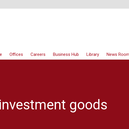
e
Offices
Careers
Business Hub
Library
News Roo
 investment goods