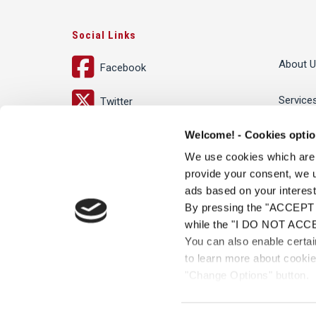
Social Links
About U
Facebook
Service
Twitter
Welcome! - Cookies opti
LinkedIn
People
We use cookies which are te
Global 
provide your consent, we u
ads based on your interests
By pressing the "ACCEPT A
while the "I DO NOT ACCEPT
You can also enable certa
to learn more about cookie
"Change Options" button.
© Andersen Tax LLC and Andersen Legal Greece. Andersen Legal is the Greek m
brand "Andersen Tax" or "Andersen Tax & Legal," or "Andersen Legal." Andersen Gl
of this websi