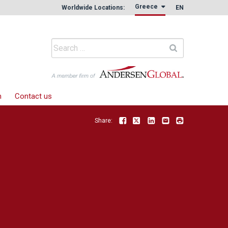
Greece
Worldwide Locations:
EN
m
Contact us
Share:
Facebook
Twitter
LinkedIn
Email
Print