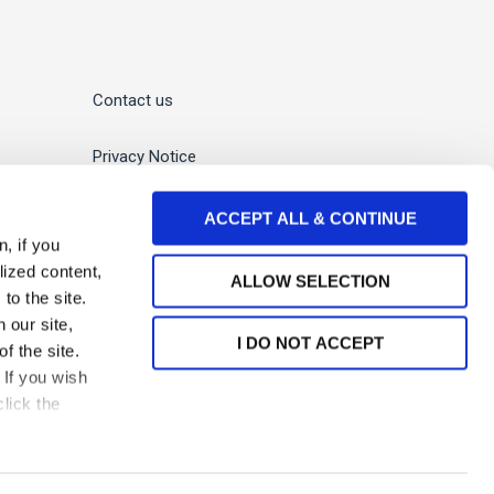
Contact us
Privacy Notice
Cookies Policy
ACCEPT ALL & CONTINUE
, if you
Cookies Preference
lized content,
ALLOW SELECTION
to the site.
 our site,
Privacy Notice – CCTV system data
I DO NOT ACCEPT
f the site.
If you wish
Information Security Policy
lick the
 located throughout the world providing services under their own name or the
 member firms have no responsibility for any actions of Andersen Global. Your use
g the website.