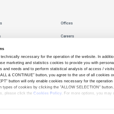
s
Offices
s
Careers
ons
Business Hub
chnically necessary for the operation of the website. In addition
Presence
Library
se marketing and statistics cookies to provide you with persona
 and needs and to perform statistical analysis of access / visits 
LL & CONTINUE" button, you agree to the use of all cookies on
News Room
" button will only enable cookies necessary for the operation o
in types of cookies by clicking the "ALLOW SELECTION" button. 
s, please click the
Cookies Policy
. For more options, you may c
ember firm of Andersen Global, a Swiss verein comprised of legally separate, independent member firms
obal does not provide any services and has no responsibility for any actions of the member firms, and the
te is subject to the terms and conditions governing it. Please read these terms and conditions before usin