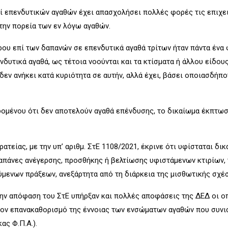
 επενδυτικών αγαθών έχει απασχολήσει πολλές φορές τις επιχει
την πορεία των εν λόγω αγαθών.
υ επί των δαπανών σε επενδυτικά αγαθά τρίτων ήταν πάντα ένα φλ
νδυτικά αγαθά, ως τέτοια νοούνται και τα κτίσματα ή άλλου είδο
εν ανήκει κατά κυριότητα σε αυτήν, αλλά έχει, βάσει οποιασδήπο
ομένου ότι δεν αποτελούν αγαθά επένδυσης, το δικαίωμα έκπτωσ
ατείας, με την υπ’ αριθμ. ΣτΕ 1108/2021, έκρινε ότι υφίσταται 
πάνες ανέγερσης, προσθήκης ή βελτίωσης υφιστάμενων κτιρίων, τ
μενων πράξεων, ανεξάρτητα από τη διάρκεια της μισθωτικής σχέσ
την απόφαση του ΣτΕ υπήρξαν και πολλές αποφάσεις της ΔΕΔ οι ο
τον επανακαθορισμό της έννοιας των ενσώματων αγαθών που συνι
ας Φ.Π.Α.).